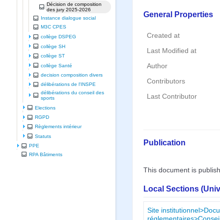
Décision de composition
des jury 2025-2026
General Properties
Instance dialogue social
M3C CPES
Created at
collège DSPEG
collège SH
Last Modified at
collège ST
Author
collège Santé
decision composition divers
Contributors
délibérations de l'INSPE
délibérations du conseil des
Last Contributor
sports
Elections
RGPD
Règlements intérieur
Statuts
Publication
PPE
RPA Bâtiments
This document is publis
Local Sections (Uni
Site institutionnel>Doc
réglementaires>Conseil