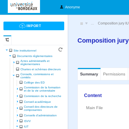
Anonyme
…
Composition jury I
Composition jury
Site institutionnel
Documents réglementaires
Actes administratifs et
réglementaires
Chartes et schèmas directeurs
Summary
Permissions
Conseils, commissions et
comités
Collège des ED
Commission de la formation
et de la vie universitaire
Content
Commission de la recherche
Conseil académique
Conseil des directeurs de
Main File
composantes
Conseils d'administration
ISVV
IUT