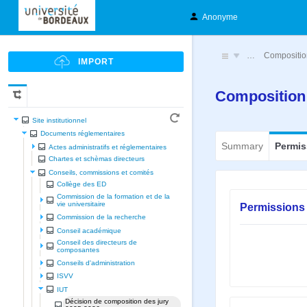
Anonyme
…
Compositio
Composition 
Site institutionnel
Documents réglementaires
Summary
Permis
Actes administratifs et réglementaires
Chartes et schèmas directeurs
Conseils, commissions et comités
Collège des ED
Commission de la formation et de la
vie universitaire
Permissions 
Commission de la recherche
Conseil académique
Conseil des directeurs de
composantes
Conseils d'administration
ISVV
IUT
Décision de composition des jury