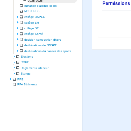
2025-2026
Permissions 
Instance dialogue social
M3C CPES
collège DSPEG
collège SH
collège ST
collège Santé
decision composition divers
délibérations de l'INSPE
délibérations du conseil des sports
Elections
RGPD
Règlements intérieur
Statuts
PPE
RPA Bâtiments