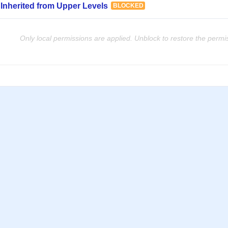
Inherited from Upper Levels
BLOCKED
Only local permissions are applied. Unblock to restore the permi