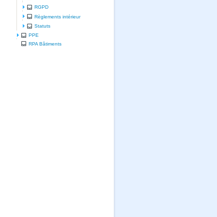
RGPD
Règlements intérieur
Statuts
PPE
RPA Bâtiments