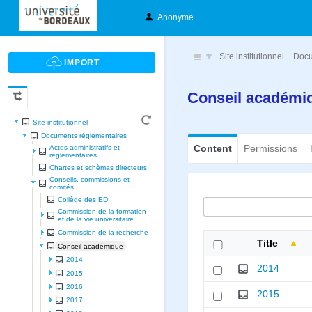
Anonyme
Site institutionnel
Docu
Conseil académ
Site institutionnel
Documents réglementaires
Content
Permissions
Actes administratifs et
réglementaires
Chartes et schèmas directeurs
Conseils, commissions et
comités
Collège des ED
Commission de la formation
et de la vie universitaire
Commission de la recherche
Title
Conseil académique
2014
2014
2015
2016
2015
2017