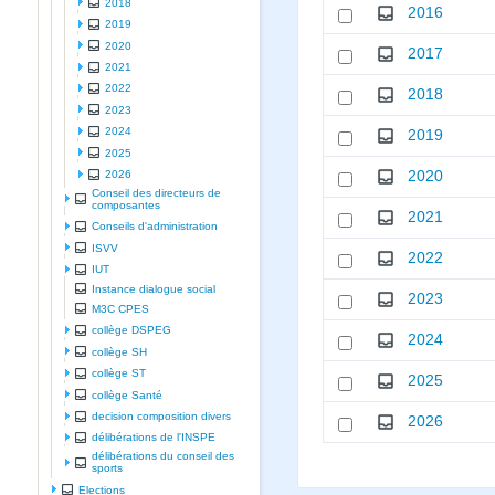
2018
2016
2019
2020
2017
2021
2022
2018
2023
2024
2019
2025
2020
2026
Conseil des directeurs de
composantes
2021
Conseils d'administration
ISVV
2022
IUT
Instance dialogue social
2023
M3C CPES
collège DSPEG
2024
collège SH
collège ST
2025
collège Santé
decision composition divers
2026
délibérations de l'INSPE
délibérations du conseil des
sports
Elections