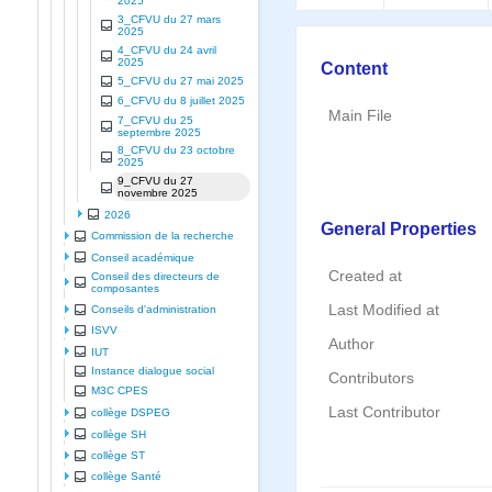
2025
3_CFVU du 27 mars
2025
4_CFVU du 24 avril
2025
Content
5_CFVU du 27 mai 2025
6_CFVU du 8 juillet 2025
Main File
7_CFVU du 25
septembre 2025
8_CFVU du 23 octobre
2025
9_CFVU du 27
novembre 2025
2026
General Properties
Commission de la recherche
Conseil académique
Created at
Conseil des directeurs de
composantes
Last Modified at
Conseils d'administration
ISVV
Author
IUT
Instance dialogue social
Contributors
M3C CPES
Last Contributor
collège DSPEG
collège SH
collège ST
collège Santé