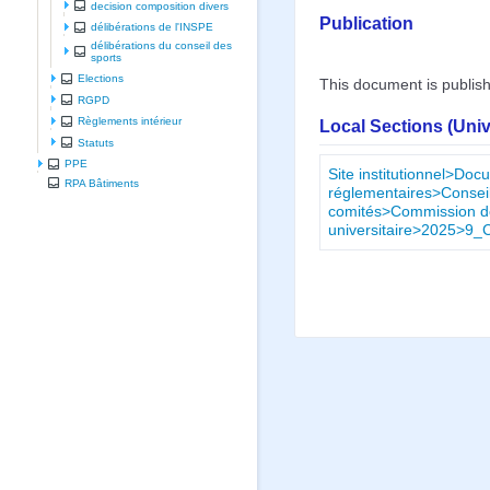
decision composition divers
Publication
délibérations de l'INSPE
délibérations du conseil des
sports
Elections
This document is publis
RGPD
Règlements intérieur
Local Sections (Uni
Statuts
PPE
Site institutionnel>Doc
RPA Bâtiments
réglementaires>Conseil
comités>Commission de 
universitaire>2025>9