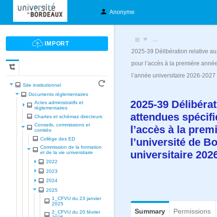
Anonyme
…
2025-39 Délibération relative a
pour l’accès à la première année
l’année universitaire 2026-2027
Site institutionnel
Documents réglementaires
2025-39 Délibéra
Actes administratifs et
réglementaires
attendues spécif
Chartes et schèmas directeurs
Conseils, commissions et
l’accès à la prem
comités
Collège des ED
l’université de B
Commission de la formation
universitaire 20
et de la vie universitaire
2022
2023
2024
2025
1_CFVU du 23 janvier
2025
Summary
Permissions
2_CFVU du 20 février