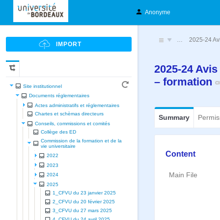
Anonyme
…
2025-24 Avi
2025-24 Avis 
– formation
Site institutionnel
Documents réglementaires
Actes administratifs et réglementaires
Chartes et schèmas directeurs
Summary
Permis
Conseils, commissions et comités
Collège des ED
Commission de la formation et de la
vie universitaire
Content
2022
2023
Main File
2024
2025
1_CFVU du 23 janvier 2025
2_CFVU du 20 février 2025
3_CFVU du 27 mars 2025
4_CFVU du 24 avril 2025