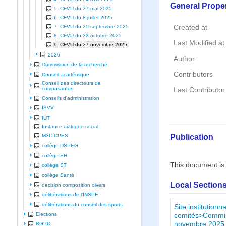
General Proper
5_CFVU du 27 mai 2025
6_CFVU du 8 juillet 2025
Created at
7_CFVU du 25 septembre 2025
8_CFVU du 23 octobre 2025
Last Modified at
9_CFVU du 27 novembre 2025
2026
Author
Commission de la recherche
Contributors
Conseil académique
Conseil des directeurs de
composantes
Last Contributor
Conseils d'administration
ISVV
IUT
Instance dialogue social
Publication
M3C CPES
collège DSPEG
collège SH
This document is
collège ST
collège Santé
Local Sections
decision composition divers
délibérations de l'INSPE
délibérations du conseil des sports
Site institutio
Elections
comités>Commiss
novembre 2025
RGPD