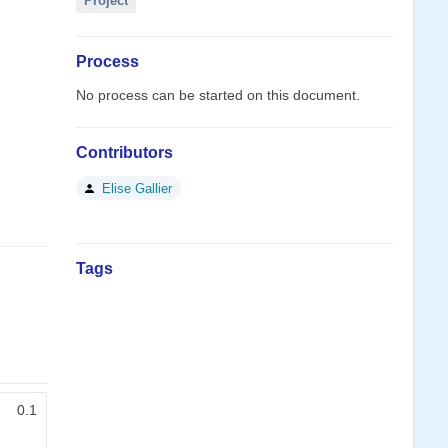
Project
Process
No process can be started on this document.
Contributors
Elise Gallier
Tags
0.1