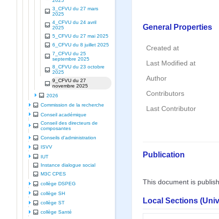
2025
3_CFVU du 27 mars
2025
4_CFVU du 24 avril
General Properties
2025
5_CFVU du 27 mai 2025
6_CFVU du 8 juillet 2025
Created at
7_CFVU du 25
septembre 2025
Last Modified at
8_CFVU du 23 octobre
2025
Author
9_CFVU du 27
novembre 2025
Contributors
2026
Commission de la recherche
Last Contributor
Conseil académique
Conseil des directeurs de
composantes
Conseils d'administration
ISVV
Publication
IUT
Instance dialogue social
M3C CPES
This document is publis
collège DSPEG
collège SH
Local Sections (Uni
collège ST
collège Santé