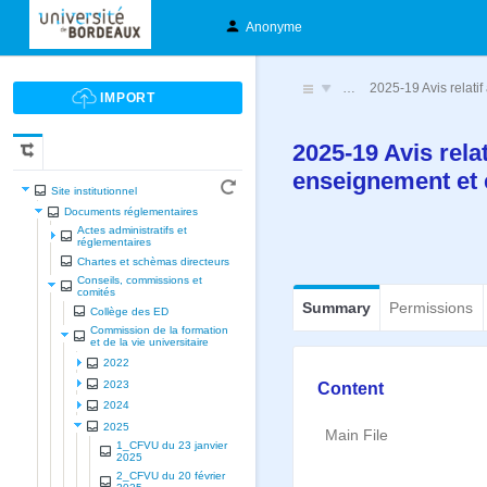
Anonyme
…
2025-19 Avis relati
2025-19 Avis rela
enseignement et
Site institutionnel
Documents réglementaires
Actes administratifs et
réglementaires
Chartes et schèmas directeurs
Conseils, commissions et
comités
Summary
Permissions
Collège des ED
Commission de la formation
et de la vie universitaire
2022
2023
Content
2024
2025
Main File
1_CFVU du 23 janvier
2025
2_CFVU du 20 février