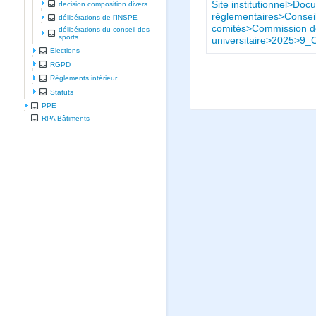
Site institutionnel>Doc
decision composition divers
réglementaires>Conseil
délibérations de l'INSPE
comités>Commission de 
délibérations du conseil des
sports
universitaire>2025>9
Elections
RGPD
Règlements intérieur
Statuts
PPE
RPA Bâtiments