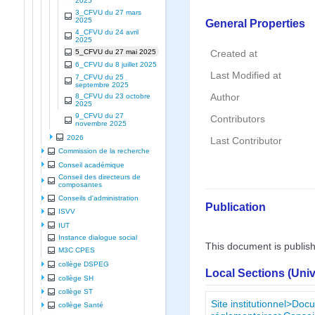
2025
3_CFVU du 27 mars
2025
General Properties
4_CFVU du 24 avril
2025
5_CFVU du 27 mai 2025
Created at
6_CFVU du 8 juillet 2025
Last Modified at
7_CFVU du 25
septembre 2025
Author
8_CFVU du 23 octobre
2025
9_CFVU du 27
Contributors
novembre 2025
2026
Last Contributor
Commission de la recherche
Conseil académique
Conseil des directeurs de
composantes
Conseils d'administration
Publication
ISVV
IUT
Instance dialogue social
This document is publis
M3C CPES
collège DSPEG
Local Sections (Uni
collège SH
collège ST
Site institutionnel>Doc
collège Santé