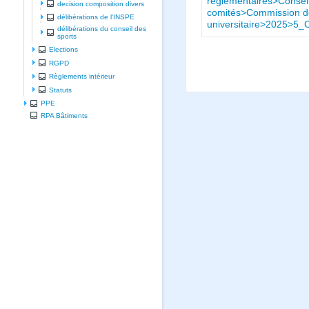
réglementaires>Conseil
decision composition divers
comités>Commission de 
délibérations de l'INSPE
universitaire>2025>5_
délibérations du conseil des
sports
Elections
RGPD
Règlements intérieur
Statuts
PPE
RPA Bâtiments