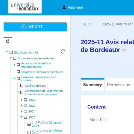
Anonyme
…
2025-11 Avis relatif
2025-11 Avis rela
de Bordeaux
Site institutionnel
Documents réglementaires
Actes administratifs et
réglementaires
Chartes et schèmas directeurs
Conseils, commissions et
comités
Summary
Permissions
Collège des ED
Commission de la formation
et de la vie universitaire
2022
2023
Content
2024
2025
Main File
1_CFVU du 23 janvier
2025
2_CFVU du 20 février