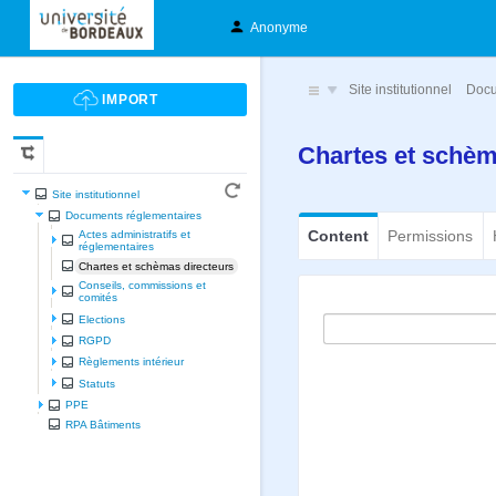
Anonyme
Site institutionnel
Docu
Chartes et schèm
Site institutionnel
Documents réglementaires
Content
Permissions
Actes administratifs et
réglementaires
Chartes et schèmas directeurs
Conseils, commissions et
comités
Elections
RGPD
Règlements intérieur
Statuts
PPE
RPA Bâtiments