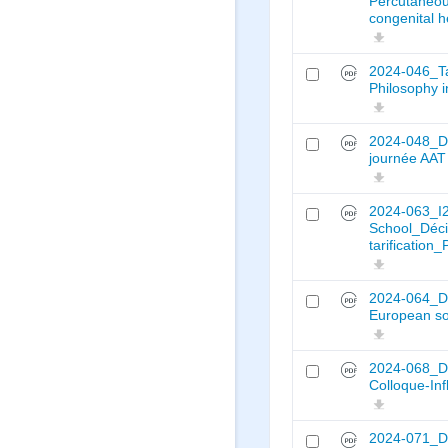
Percutaneous
congenital h
2024-046_Ta
Philosophy i
2024-048_Dé
journée AAT
2024-063_
School_Déci
tarification
2024-064_Déc
European so
2024-068_Déc
Colloque-In
2024-071_Déc