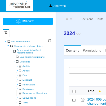
Anonyme
…
Décisions
Tarifs
2024
Site institutionnel
Documents réglementaires
Content
Permissions
Actes administratifs et
réglementaires
Calendrier institutionnel
Décisions
Arrêtés
Autres
Don
Mécénat
Nomination
Patrimoine
Title
Ressources Humaines
Subventions
2024-005 co
Tarifs
changement 