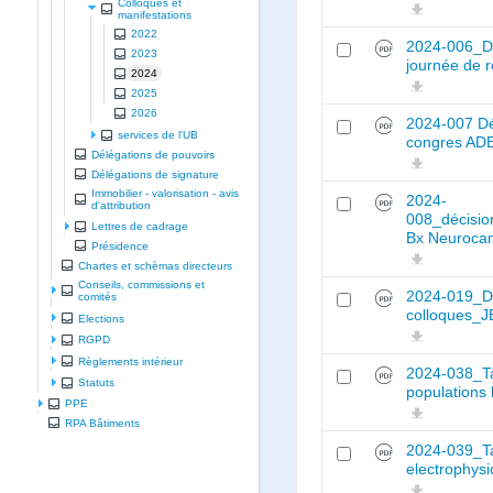
Colloques et
manifestations
2022
2024-006_Déc
2023
journée de
2024
2025
2026
2024-007 Dé
services de l'UB
congres AD
Délégations de pouvoirs
Délégations de signature
Immobilier - valorisation - avis
2024-
d'attribution
008_décisio
Lettres de cadrage
Bx Neuroca
Présidence
Chartes et schèmas directeurs
Conseils, commissions et
2024-019_Dec
comités
colloques_
Elections
RGPD
Règlements intérieur
2024-038_Tar
Statuts
populations
PPE
RPA Bâtiments
2024-039_Ta
electrophysi