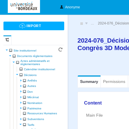
Anonyme
…
2024-076_Décision 
2024-076_Décisio
Congrès 3D Mode
Site institutionnel
Documents réglementaires
Actes administratifs et
réglementaires
Calendrier institutionnel
Décisions
Arrêtés
Summary
Permissions
Autres
Don
Mécénat
Content
Nomination
Patrimoine
Ressources Humaines
Main File
Subventions
Tarifs