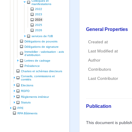
Colloques et
manifestations
2022
2023
2024
2025
General Properties
2026
services de l'UB
Délégations de pouvoirs
Created at
Délégations de signature
Last Modified at
Immobilier - valorisation - avis
d'attribution
Author
Lettres de cadrage
Présidence
Contributors
Chartes et schèmas directeurs
Conseils, commissions et
Last Contributor
comités
Elections
RGPD
Règlements intérieur
Statuts
Publication
PPE
RPA Bâtiments
This document is publis