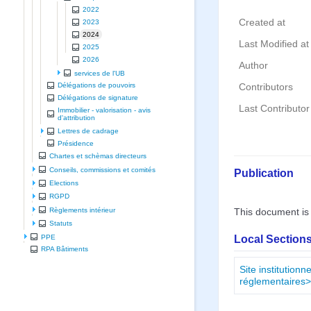
2022
Created at
2023
2024
Last Modified at
2025
2026
Author
services de l'UB
Délégations de pouvoirs
Contributors
Délégations de signature
Last Contributor
Immobilier - valorisation - avis
d'attribution
Lettres de cadrage
Présidence
Chartes et schèmas directeurs
Conseils, commissions et comités
Publication
Elections
RGPD
Règlements intérieur
This document is
Statuts
Local Sections
PPE
RPA Bâtiments
Site institution
réglementaires>