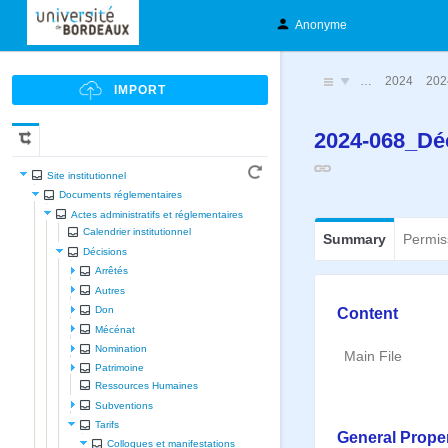
Anonyme
…
2024
202
2024-068_Déc
Site institutionnel
Documents réglementaires
Actes administratifs et réglementaires
Calendrier institutionnel
Summary
Permis
Décisions
Arrêtés
Autres
Content
Don
Mécénat
Nomination
Main File
Patrimoine
Ressources Humaines
Subventions
Tarifs
General Proper
Colloques et manifestations