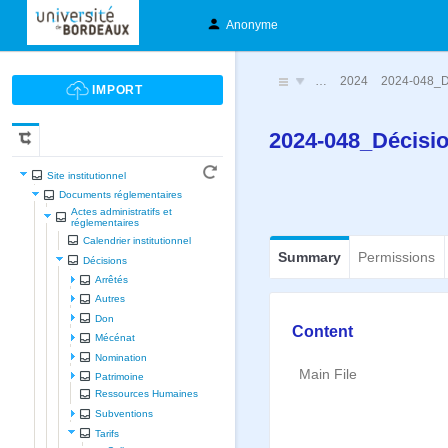
Anonyme
…
2024
2024-048_Dé
2024-048_Décisi
Site institutionnel
Documents réglementaires
Actes administratifs et
réglementaires
Calendrier institutionnel
Summary
Permissions
Décisions
Arrêtés
Autres
Don
Content
Mécénat
Nomination
Main File
Patrimoine
Ressources Humaines
Subventions
Tarifs