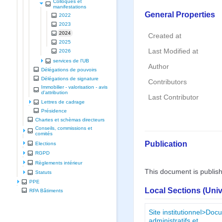
Colloques et
manifestations
General Properties
2022
2023
2024
Created at
2025
Last Modified at
2026
services de l'UB
Author
Délégations de pouvoirs
Délégations de signature
Contributors
Immobilier - valorisation - avis
d'attribution
Last Contributor
Lettres de cadrage
Présidence
Chartes et schèmas directeurs
Conseils, commissions et
comités
Publication
Elections
RGPD
Règlements intérieur
This document is publis
Statuts
PPE
Local Sections (Uni
RPA Bâtiments
Site institutionnel>Do
administratifs et