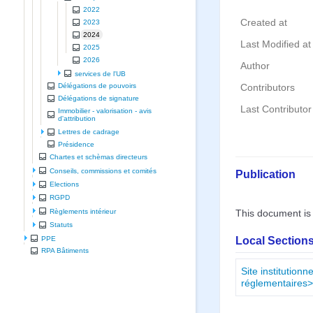
2022
Created at
2023
2024
Last Modified at
2025
2026
Author
services de l'UB
Délégations de pouvoirs
Contributors
Délégations de signature
Last Contributor
Immobilier - valorisation - avis
d'attribution
Lettres de cadrage
Présidence
Chartes et schèmas directeurs
Conseils, commissions et comités
Publication
Elections
RGPD
Règlements intérieur
This document is
Statuts
Local Sections
PPE
RPA Bâtiments
Site institution
réglementaires>