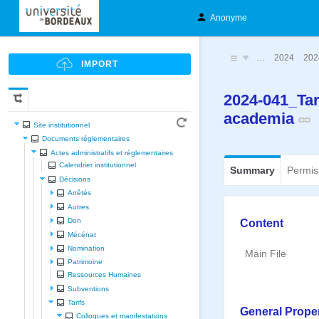
Anonyme
…
2024
202
2024-041_Tar
academia
Site institutionnel
Documents réglementaires
Actes administratifs et réglementaires
Calendrier institutionnel
Summary
Permis
Décisions
Arrêtés
Autres
Content
Don
Mécénat
Nomination
Main File
Patrimoine
Ressources Humaines
Subventions
Tarifs
General Proper
Colloques et manifestations