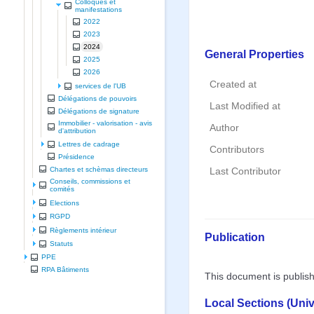
Colloques et
manifestations
2022
2023
2024
General Properties
2025
2026
Created at
services de l'UB
Délégations de pouvoirs
Last Modified at
Délégations de signature
Immobilier - valorisation - avis
Author
d'attribution
Lettres de cadrage
Contributors
Présidence
Chartes et schèmas directeurs
Last Contributor
Conseils, commissions et
comités
Elections
RGPD
Règlements intérieur
Publication
Statuts
PPE
RPA Bâtiments
This document is publis
Local Sections (Uni