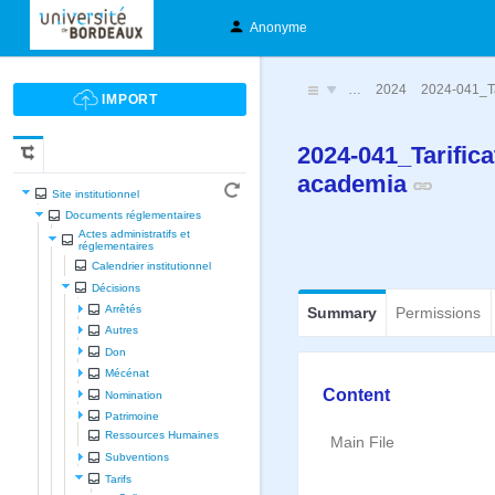
Anonyme
…
2024
2024-041_Ta
2024-041_Tarifica
academia
Site institutionnel
Documents réglementaires
Actes administratifs et
réglementaires
Calendrier institutionnel
Décisions
Arrêtés
Summary
Permissions
Autres
Don
Mécénat
Content
Nomination
Patrimoine
Ressources Humaines
Main File
Subventions
Tarifs