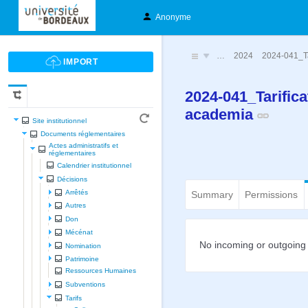
Anonyme
…
2024
2024-041_Ta
2024-041_Tarifica
academia
Site institutionnel
Documents réglementaires
Actes administratifs et
réglementaires
Calendrier institutionnel
Décisions
Arrêtés
Summary
Permissions
Autres
Don
Mécénat
No incoming or outgoing 
Nomination
Patrimoine
Ressources Humaines
Subventions
Tarifs