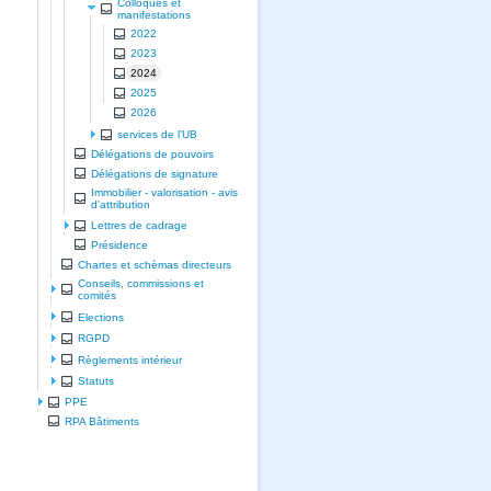
Colloques et
manifestations
2022
2023
2024
2025
2026
services de l'UB
Délégations de pouvoirs
Délégations de signature
Immobilier - valorisation - avis
d'attribution
Lettres de cadrage
Présidence
Chartes et schèmas directeurs
Conseils, commissions et
comités
Elections
RGPD
Règlements intérieur
Statuts
PPE
RPA Bâtiments