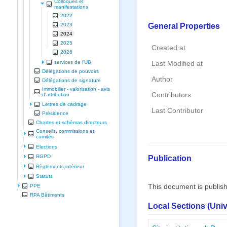
Colloques et
manifestations
2022
General Properties
2023
2024
2025
Created at
2026
services de l'UB
Last Modified at
Délégations de pouvoirs
Author
Délégations de signature
Immobilier - valorisation - avis
Contributors
d'attribution
Lettres de cadrage
Last Contributor
Présidence
Chartes et schèmas directeurs
Conseils, commissions et
comités
Elections
Publication
RGPD
Règlements intérieur
Statuts
This document is publis
PPE
RPA Bâtiments
Local Sections (Uni