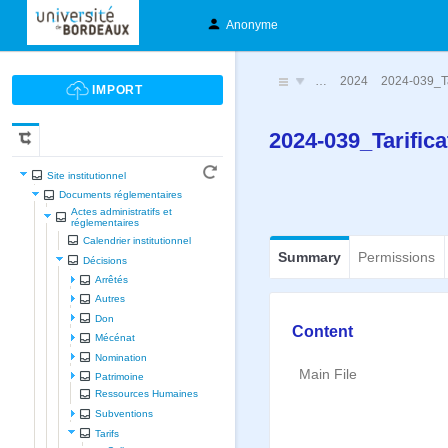
Anonyme
…
2024
2024-039_Ta
2024-039_Tarific
Site institutionnel
Documents réglementaires
Actes administratifs et
réglementaires
Calendrier institutionnel
Summary
Permissions
Décisions
Arrêtés
Autres
Don
Content
Mécénat
Nomination
Main File
Patrimoine
Ressources Humaines
Subventions
Tarifs