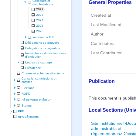
Colloques et
General Properties
manifestations
2022
Created at
2023
2024
Last Modified at
2025
2026
Author
services de l'UB
Délégations de pouvoirs
Contributors
Délégations de signature
Last Contributor
Immobilier - valorisation - avis
d'attribution
Lettres de cadrage
Présidence
Chartes et schèmas directeurs
Conseils, commissions et
Publication
comités
Elections
RGPD
This document is publis
Règlements intérieur
Statuts
Local Sections (Uni
PPE
RPA Bâtiments
Site institutionnel>Do
administratifs et
réglementaires>Décisio