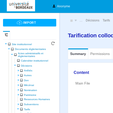
Anonyme
…
Décisions
Tarifs
Tarification col
Site institutionnel
Documents réglementaires
Summary
Permissions
Actes administratifs et
réglementaires
Calendrier institutionnel
Décisions
Arrêtés
Content
Autres
Don
Main File
Mécénat
Nomination
Patrimoine
Ressources Humaines
Subventions
Tarifs