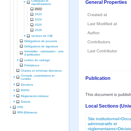
Colloques et
General Properties
manifestations
2022
Created at
2023
2024
Last Modified at
2025
2026
Author
services de l'UB
Délégations de pouvoirs
Contributors
Délégations de signature
Last Contributor
Immobilier - valorisation - avis
d'attribution
Lettres de cadrage
Présidence
Chartes et schèmas directeurs
Conseils, commissions et
Publication
comités
Elections
RGPD
This document is publis
Règlements intérieur
Statuts
Local Sections (Uni
PPE
RPA Bâtiments
Site institutionnel>Do
administratifs et
réglementaires>Décisio