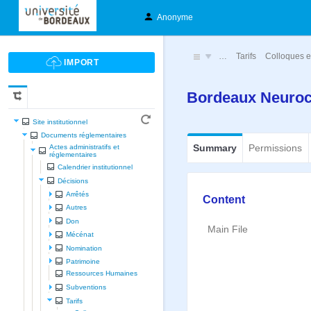
Anonyme
…
Tarifs
Colloques e
Bordeaux Neuro
Site institutionnel
Documents réglementaires
Summary
Permissions
Actes administratifs et
réglementaires
Calendrier institutionnel
Décisions
Arrêtés
Content
Autres
Don
Main File
Mécénat
Nomination
Patrimoine
Ressources Humaines
Subventions
Tarifs