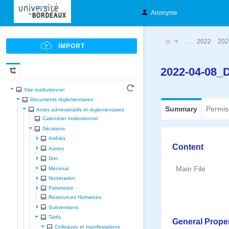
Anonyme
…
2022
202
2022-04-08_D
Site institutionnel
Documents réglementaires
Summary
Permis
Actes administratifs et réglementaires
Calendrier institutionnel
Décisions
Arrêtés
Content
Autres
Don
Main File
Mécénat
Nomination
Patrimoine
Ressources Humaines
Subventions
Tarifs
General Proper
Colloques et manifestations