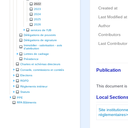
2022
Created at
2023
2024
Last Modified at
2025
2026
Author
services de l'UB
Contributors
Délégations de pouvoirs
Délégations de signature
Last Contributor
Immobilier - valorisation - avis
d'attribution
Lettres de cadrage
Présidence
Chartes et schèmas directeurs
Publication
Conseils, commissions et comités
Elections
RGPD
This document is
Règlements intérieur
Statuts
Local Sections
PPE
RPA Bâtiments
Site institution
réglementaires>