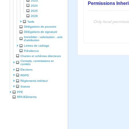
2023
Permissions Inher
2024
2025
2026
Only local permissi
Tarifs
Délégations de pouvoirs
Délégations de signature
Immobilier - valorisation - avis
d'attribution
Lettres de cadrage
Présidence
Chartes et schèmas directeurs
Conseils, commissions et
comités
Elections
RGPD
Règlements intérieur
Statuts
PPE
RPA Bâtiments