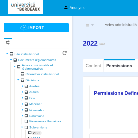
Anonyme
…
Actes administratifs
2022
Site institutionnel
Documents réglementaires
Content
Permissions
Actes administratifs et
réglementaires
Calendrier institutionnel
Décisions
Arrêtés
Permissions Defin
Autres
Don
Mécénat
Nomination
Patrimoine
Ressources Humaines
Subventions
2022