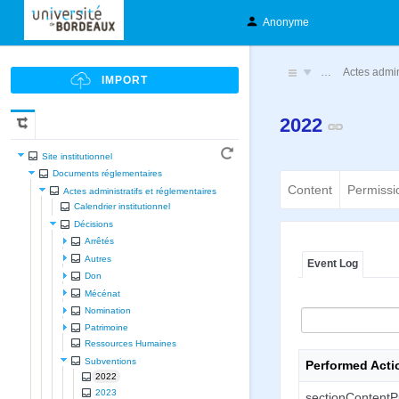
Anonyme
…
Actes admin
2022
Site institutionnel
Documents réglementaires
Content
Permissi
Actes administratifs et réglementaires
Calendrier institutionnel
Décisions
Arrêtés
Autres
Event Log
Don
Mécénat
Nomination
Patrimoine
Ressources Humaines
Subventions
Performed Acti
2022
2023
sectionContentP