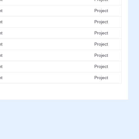
nt
Project
nt
Project
nt
Project
nt
Project
nt
Project
nt
Project
nt
Project