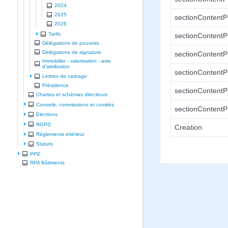
2024
2025
sectionContentP
2026
Tarifs
sectionContentP
Délégations de pouvoirs
Délégations de signature
sectionContentP
Immobilier - valorisation - avis
d'attribution
sectionContentP
Lettres de cadrage
Présidence
sectionContentP
Chartes et schèmas directeurs
Conseils, commissions et comités
sectionContentP
Elections
RGPD
Creation
Règlements intérieur
Statuts
PPE
RPA Bâtiments