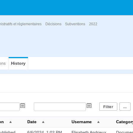
istratifs et réglementaires
Décisions
Subventions
2022
ons
History
...
on
Date
Username
Categor
ublished
6/6/2024, 1:02 PM
Elisabeth Andrieux
Docume