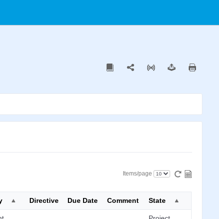
Items/page
y
Directive
Due Date
Comment
State
nt
Project