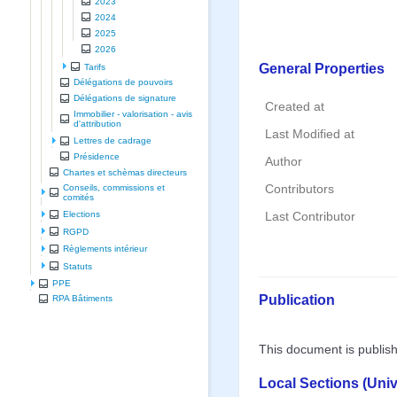
2023
2024
2025
2026
General Properties
Tarifs
Délégations de pouvoirs
Délégations de signature
Created at
Immobilier - valorisation - avis
d'attribution
Last Modified at
Lettres de cadrage
Présidence
Author
Chartes et schèmas directeurs
Contributors
Conseils, commissions et
comités
Elections
Last Contributor
RGPD
Règlements intérieur
Statuts
PPE
Publication
RPA Bâtiments
This document is publis
Local Sections (Uni