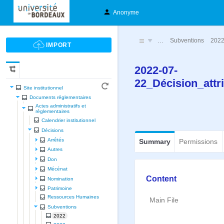
Anonyme
…
Subventions
202
2022-07-
22_Décision_att
Site institutionnel
Documents réglementaires
Actes administratifs et
réglementaires
Calendrier institutionnel
Décisions
Arrêtés
Summary
Permissions
Autres
Don
Mécénat
Content
Nomination
Patrimoine
Ressources Humaines
Main File
Subventions
2022