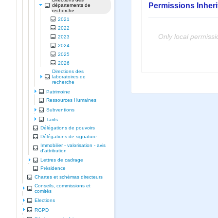
Permissions Inher
départements de
recherche
2021
2022
Only local permissi
2023
2024
2025
2026
Directions des
laboratoires de
recherche
Patrimoine
Ressources Humaines
Subventions
Tarifs
Délégations de pouvoirs
Délégations de signature
Immobilier - valorisation - avis
d'attribution
Lettres de cadrage
Présidence
Chartes et schèmas directeurs
Conseils, commissions et
comités
Elections
RGPD