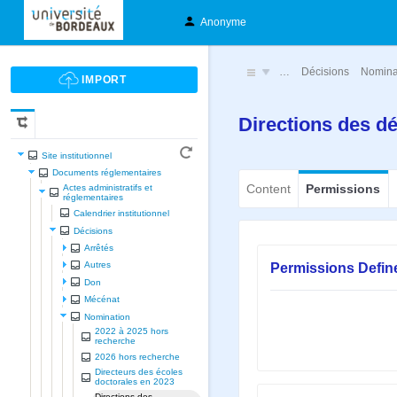
Anonyme
…
Décisions
Nomina
Directions des d
Site institutionnel
Documents réglementaires
Content
Permissions
Actes administratifs et
réglementaires
Calendrier institutionnel
Décisions
Arrêtés
Permissions Defin
Autres
Don
Mécénat
Nomination
2022 à 2025 hors
recherche
2026 hors recherche
Directeurs des écoles
doctorales en 2023
Directions des