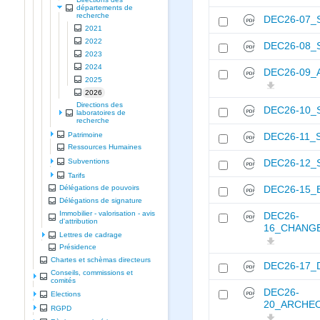
départements de
recherche
DEC26-07_
2021
2022
DEC26-08_
2023
2024
DEC26-09_
2025
2026
Directions des
DEC26-10_
laboratoires de
recherche
Patrimoine
DEC26-11_
Ressources Humaines
Subventions
DEC26-12_
Tarifs
Délégations de pouvoirs
DEC26-15_
Délégations de signature
Immobilier - valorisation - avis
DEC26-
d'attribution
16_CHANGE
Lettres de cadrage
Présidence
Chartes et schèmas directeurs
DEC26-17_
Conseils, commissions et
comités
DEC26-
Elections
20_ARCHEO
RGPD