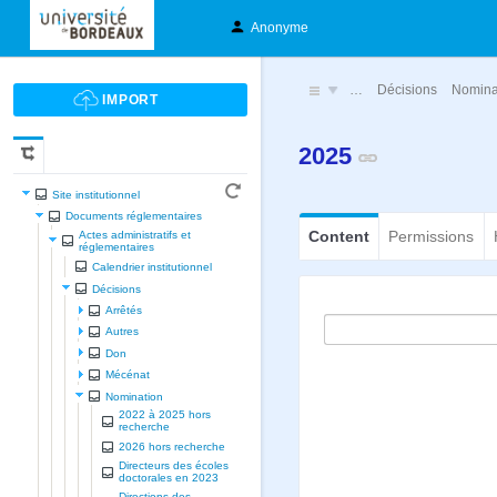
Anonyme
…
Décisions
Nomina
2025
Site institutionnel
Documents réglementaires
Content
Permissions
Actes administratifs et
réglementaires
Calendrier institutionnel
Décisions
Arrêtés
Autres
Don
Mécénat
Nomination
2022 à 2025 hors
recherche
2026 hors recherche
Directeurs des écoles
doctorales en 2023
Directions des