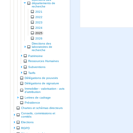
départements de
recherche
2021
2022
2023
2024
2025
2026
Directions des
laboratoires de
recherche
Patrimoine
Ressources Humaines
Subventions
Tarifs
Délégations de pouvoirs
Délégations de signature
Immobilier - valorisation - avis
d'attribution
Lettres de cadrage
Présidence
Chartes et schèmas directeurs
Conseils, commissions et
comités
Elections
RGPD