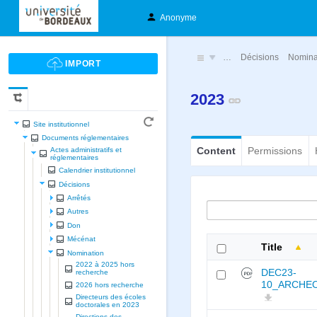
Anonyme
…
Décisions
Nomina
2023
Site institutionnel
Documents réglementaires
Content
Permissions
Actes administratifs et
réglementaires
Calendrier institutionnel
Décisions
Arrêtés
Autres
Don
Mécénat
Title
Nomination
2022 à 2025 hors
DEC23-
recherche
10_ARCHEO
2026 hors recherche
Directeurs des écoles
doctorales en 2023
Directions des