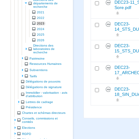
DEC23-11_S
départements de
recherche
Sore.pdf
2021
2022
2023
DEC23-
14_STS_DU
2024
2025
2026
DEC23-
Directions des
laboratoires de
15_STS_DU
recherche
Patrimoine
Ressources Humaines
DEC23-
Subventions
17_ARCHEO
Tarifs
Délégations de pouvoirs
Délégations de signature
DEC23-
Immobilier - valorisation - avis
18_SIN_DUA
d'attribution
Lettres de cadrage
Présidence
Chartes et schèmas directeurs
Conseils, commissions et
comités
Elections
RGPD