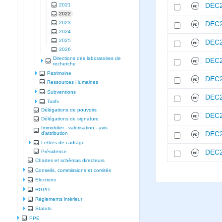
DEC2
2021
2022
2023
DEC2
2024
2025
DEC2
2026
Directions des laboratoires de
DEC2
recherche
Patrimoine
DEC2
Ressources Humaines
Subventions
DEC2
Tarifs
Délégations de pouvoirs
DEC2
Délégations de signature
Immobilier - valorisation - avis
DEC2
d'attribution
Lettres de cadrage
Présidence
DEC2
Chartes et schèmas directeurs
Conseils, commissions et comités
Elections
RGPD
Règlements intérieur
Statuts
PPE