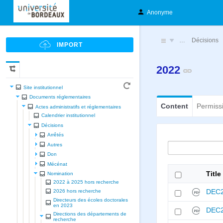
Anonyme
…
Décisions
2022
Site institutionnel
Documents réglementaires
Content
Permiss
Actes administratifs et réglementaires
Calendrier institutionnel
Décisions
Arrêtés
Autres
Don
Mécénat
Title
Nomination
2022 à 2025 hors recherche
DEC2
2026 hors recherche
Directeurs des écoles doctorales
en 2023
DEC2
Directions des départements de
recherche