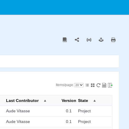
Items/page
Last Contributor
Version
State
Aude Vitasse
0.1
Project
Aude Vitasse
0.1
Project