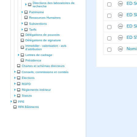
Directions des laboratoires de
ED S
recherche
Patrimoine
ED S
Ressources Humaines
Subventions
ED S
Tarifs
Délégations de pouvoirs
ED S
Délégations de signature
Immobilier - valorisation - avis
Nomin
d'attribution
Lettres de cadrage
Présidence
Chartes et schèmas directeurs
Conseils, commissions et comités
Elections
RGPD
Règlements intérieur
Statuts
PPE
RPA Bâtiments