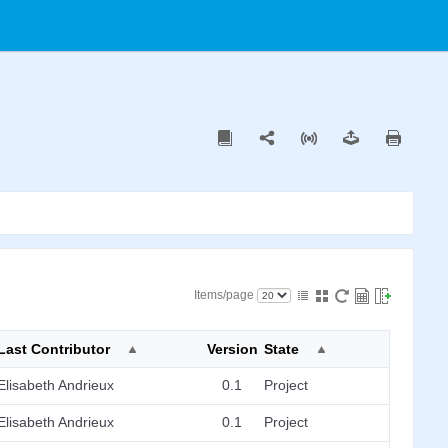
Items/page
Last Contributor
Version
State
Elisabeth Andrieux
0.1
Project
Elisabeth Andrieux
0.1
Project