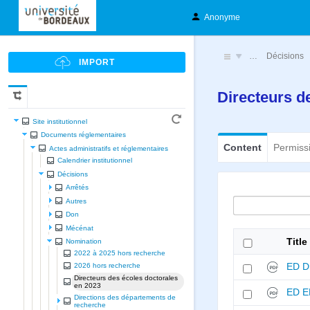
Anonyme
…
Décisions
Directeurs d
Site institutionnel
Documents réglementaires
Content
Permiss
Actes administratifs et réglementaires
Calendrier institutionnel
Décisions
Arrêtés
Autres
Don
Mécénat
Title
Nomination
2022 à 2025 hors recherche
ED Dr
2026 hors recherche
Directeurs des écoles doctorales
en 2023
ED E
Directions des départements de
recherche