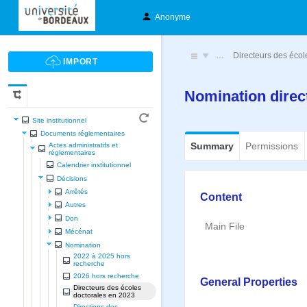
Anonyme
…
Directeurs des écol
Nomination direc
Site institutionnel
Documents réglementaires
Summary
Permissions
Actes administratifs et
réglementaires
Calendrier institutionnel
Décisions
Arrêtés
Content
Autres
Don
Main File
Mécénat
Nomination
2022 à 2025 hors
recherche
2026 hors recherche
General Properties
Directeurs des écoles
doctorales en 2023
Directions des