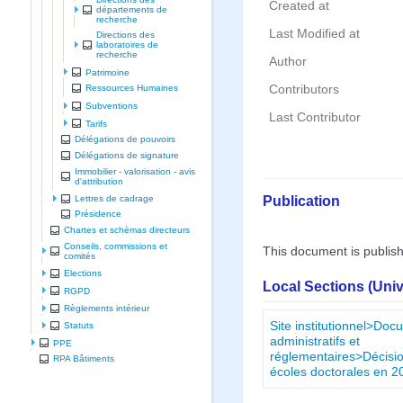
Created at
départements de
recherche
Last Modified at
Directions des
laboratoires de
recherche
Author
Patrimoine
Contributors
Ressources Humaines
Subventions
Last Contributor
Tarifs
Délégations de pouvoirs
Délégations de signature
Immobilier - valorisation - avis
d'attribution
Publication
Lettres de cadrage
Présidence
Chartes et schèmas directeurs
Conseils, commissions et
This document is publis
comités
Elections
Local Sections (Uni
RGPD
Règlements intérieur
Site institutionnel>Do
Statuts
administratifs et
PPE
réglementaires>Décisi
RPA Bâtiments
écoles doctorales en 2