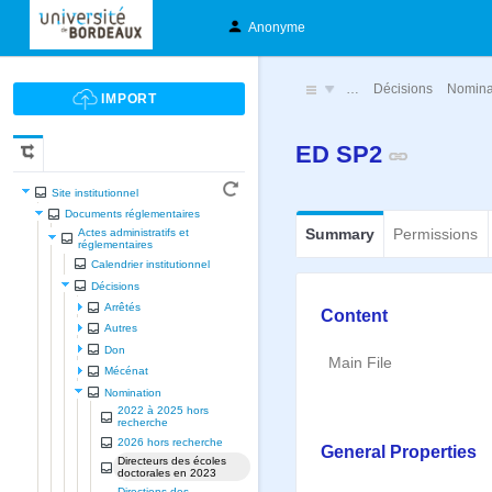
Anonyme
…
Décisions
Nomina
ED SP2
Site institutionnel
Documents réglementaires
Summary
Permissions
Actes administratifs et
réglementaires
Calendrier institutionnel
Décisions
Arrêtés
Content
Autres
Don
Main File
Mécénat
Nomination
2022 à 2025 hors
recherche
2026 hors recherche
General Properties
Directeurs des écoles
doctorales en 2023
Directions des