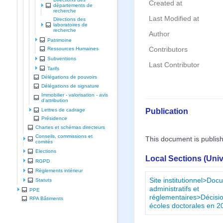
Created at
départements de
recherche
Last Modified at
Directions des
laboratoires de
recherche
Author
Patrimoine
Contributors
Ressources Humaines
Subventions
Last Contributor
Tarifs
Délégations de pouvoirs
Délégations de signature
Immobilier - valorisation - avis
d'attribution
Publication
Lettres de cadrage
Présidence
Chartes et schèmas directeurs
Conseils, commissions et
This document is publis
comités
Elections
Local Sections (Uni
RGPD
Règlements intérieur
Site institutionnel>Do
Statuts
administratifs et
PPE
réglementaires>Décisi
RPA Bâtiments
écoles doctorales en 2