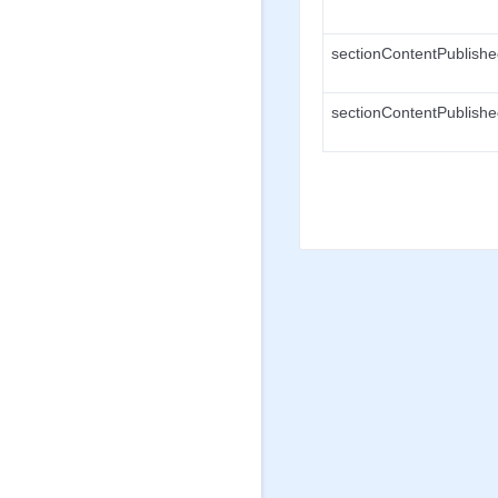
sectionContentPublish
sectionContentPublish