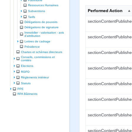
Patrimoine
Ressources Humaines
Performed Action
Subventions
Tarifs
sectionContentPublish
Délégations de pouvoirs
Délégations de signature
Immobilier - valorisation - avis
d'attribution
sectionContentPublish
Lettres de cadrage
Présidence
Chartes et schèmas directeurs
sectionContentPublish
Conseils, commissions et
comités
Elections
sectionContentPublish
RGPD
Règlements intérieur
Statuts
sectionContentPublish
PPE
RPA Bâtiments
sectionContentPublish
sectionContentPublish
sectionContentPublish