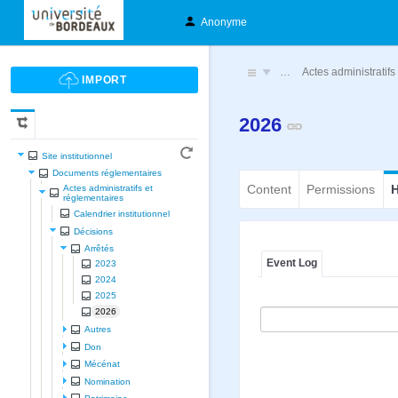
Anonyme
…
Actes administratifs
2026
Site institutionnel
Documents réglementaires
Content
Permissions
H
Actes administratifs et
réglementaires
Calendrier institutionnel
Décisions
Arrêtés
Event Log
2023
2024
2025
2026
Autres
Don
Mécénat
Nomination