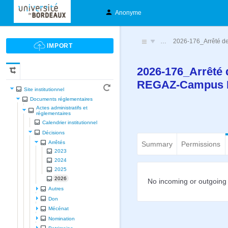
Anonyme
…
2026-176_Arrêté de
2026-176_Arrêté d
REGAZ-Campus 
Site institutionnel
Documents réglementaires
Actes administratifs et
réglementaires
Calendrier institutionnel
Décisions
Arrêtés
Summary
Permissions
2023
2024
2025
2026
No incoming or outgoing 
Autres
Don
Mécénat
Nomination