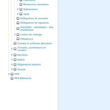
Patrimoine
Ressources Humaines
Subventions
Tarifs
Délégations de pouvoirs
Délégations de signature
Immobilier - valorisation - avis
d'attribution
Lettres de cadrage
Présidence
Chartes et schèmas directeurs
Conseils, commissions et
comités
Elections
RGPD
Règlements intérieur
Statuts
PPE
RPA Bâtiments