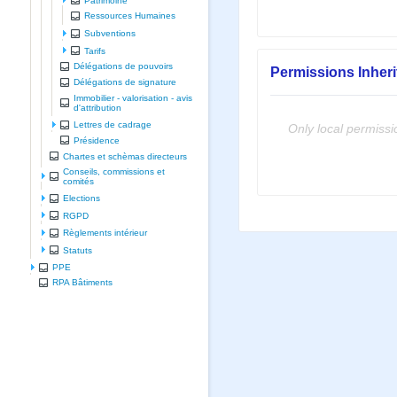
Patrimoine
Ressources Humaines
Subventions
Tarifs
Délégations de pouvoirs
Permissions Inher
Délégations de signature
Immobilier - valorisation - avis
d'attribution
Lettres de cadrage
Only local permissi
Présidence
Chartes et schèmas directeurs
Conseils, commissions et
comités
Elections
RGPD
Règlements intérieur
Statuts
PPE
RPA Bâtiments