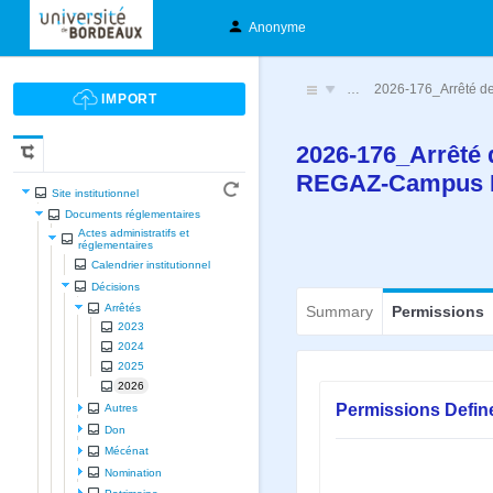
Anonyme
…
2026-176_Arrêté de
2026-176_Arrêté d
REGAZ-Campus 
Site institutionnel
Documents réglementaires
Actes administratifs et
réglementaires
Calendrier institutionnel
Décisions
Arrêtés
Summary
Permissions
2023
2024
2025
2026
Permissions Defin
Autres
Don
Mécénat
Nomination