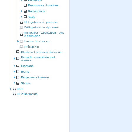
Patrimoine
Ressources Humaines
Subventions
Tarifs
Délégations de pouvoirs
Délégations de signature
Immobilier - valorisation - avis
d'attribution
Lettres de cadrage
Présidence
Chartes et schèmas directeurs
Conseils, commissions et
comités
Elections
RGPD
Règlements intérieur
Statuts
PPE
RPA Bâtiments