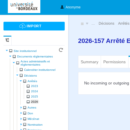
Anonyme
…
Décisions
Arrêtés
2026-157 Arrêté 
Site institutionnel
Documents réglementaires
Summary
Permissions
Actes administratifs et
réglementaires
Calendrier institutionnel
Décisions
Arrêtés
No incoming or outgoing 
2023
2024
2025
2026
Autres
Don
Mécénat
Nomination