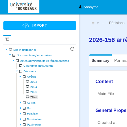
Anonyme
…
Décisions
2026-156 arrê
Site institutionnel
Documents réglementaires
Summary
Permis
Actes administratifs et réglementaires
Calendrier institutionnel
Décisions
Arrêtés
Content
2023
2024
2025
Main File
2026
Autres
Don
General Proper
Mécénat
Nomination
Created at
Patrimoine