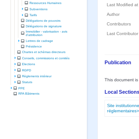
Ressources Humaines
Last Modified at
Subventions
Author
Tarifs
Délégations de pouvoirs
Contributors
Délégations de signature
Immobilier - valorisation - avis
Last Contributor
d'attribution
Lettres de cadrage
Présidence
Chartes et schèmas directeurs
Conseils, commissions et comités
Publication
Elections
RGPD
Règlements intérieur
This document is
Statuts
PPE
Local Sections
RPA Bâtiments
Site institution
réglementaires