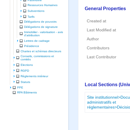
Patrimoine
Ressources Humaines
General Properties
Subventions
Tarifs
Created at
Délégations de pouvoirs
Délégations de signature
Last Modified at
Immobilier - valorisation - avis
d'attribution
Author
Lettres de cadrage
Présidence
Contributors
Chartes et schèmas directeurs
Conseils, commissions et
Last Contributor
comités
Elections
RGPD
Règlements intérieur
Statuts
Local Sections (Uni
PPE
RPA Bâtiments
Site institutionnel>Do
administratifs et
réglementaires>Décisi