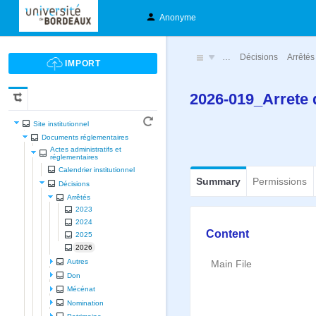
Anonyme
…
Décisions
Arrêtés
2026-019_Arrete
Site institutionnel
Documents réglementaires
Actes administratifs et
réglementaires
Calendrier institutionnel
Summary
Permissions
Décisions
Arrêtés
2023
2024
Content
2025
2026
Autres
Main File
Don
Mécénat
Nomination