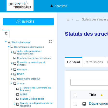
Anonyme
…
Statuts des structu
Statuts des struc
Site institutionnel
Documents réglementaires
Actes administratifs et
réglementaires
Chartes et schèmas directeurs
Content
Permissions
Conseils, commissions et
comités
Elections
RGPD
Règlements intérieur
Statuts
1 - Statuts de l'université de
Bordeaux
INSPE
Title
Statuts Collège santé
Statuts des départements de
Départemen
recherche