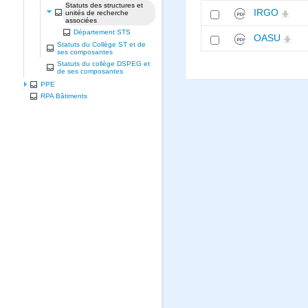
Statuts des structures et
IRGO
unités de recherche
associées
Département STS
OASU
Statuts du Collège ST et de
ses composantes
Statuts du collège DSPEG et
de ses composantes
PPE
RPA Bâtiments