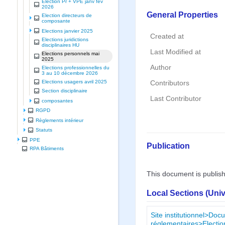
Election Pr + VPE janv fev
2026
General Properties
Election directeurs de
composante
Elections janvier 2025
Created at
Elections juridictions
disciplinaires HU
Last Modified at
Elections personnels mai
2025
Author
Elections professionnelles du
3 au 10 décembre 2026
Elections usagers avril 2025
Contributors
Section disciplinaire
Last Contributor
composantes
RGPD
Règlements intérieur
Statuts
PPE
Publication
RPA Bâtiments
This document is publis
Local Sections (Uni
Site institutionnel>Doc
réglementaires>Electio